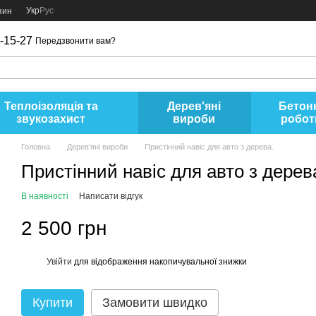
Укр
Рус
зин
-15-27
Передзвонити вам?
Теплоізоляція та
Дерев'яні
Бетон
звукозахист
вироби
робот
Головна
Дерев'яні вироби
Пристінний навіс для авто з дерева.
Пристінний навіс для авто з дерев
В наявності
Написати відгук
2 500 грн
Увійти
для відображення накопичувальної знижки
%
Купити
Замовити швидко