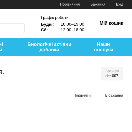
Порівняння
Бажання
Вхід
Графік роботи:
Мій кошик
Будні:
10:00–19:00
Сб:
12:00–18:00
ні
Биологічні актівни
Наши
и
добавки
послуги
а.
Артикул
der-007
Порівняти
В бажання