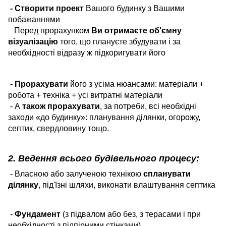
- Створити проект
Вашого будинку з Вашими
побажаннями
Перед прорахунком
Ви отримаєте об'ємну
візуалізацію
того, що плануєте збудувати і за
необхідності відразу ж підкоригувати його
- Прорахувати
його з усіма нюансами: матеріали +
робота + техніка + усі витратні матеріали
- А
також прорахувати
, за потреби, всі необхідні
заходи «до будинку»: планування ділянки, огорожу,
септик, свердловину тощо.
2. Ведення всього будівельного процесу:
- Власною або залученою технікою
спланувати
ділянку
, під'їзні шляхи, виконати влаштування септика
-
Фундамент
(з підвалом або без, з терасами і при
необхідності з підпірними стінками)