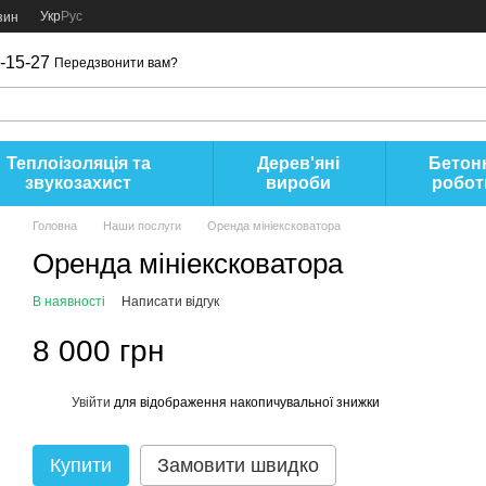
Укр
Рус
зин
-15-27
Передзвонити вам?
Теплоізоляція та
Дерев'яні
Бетон
звукозахист
вироби
робот
Головна
Наши послуги
Оренда мініексковатора
Оренда мініексковатора
В наявності
Написати відгук
8 000 грн
Увійти
для відображення накопичувальної знижки
%
Купити
Замовити швидко