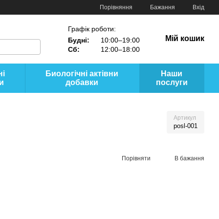
Порівняння
Бажання
Вхід
Графік роботи:
Мій кошик
Будні:
10:00–19:00
Сб:
12:00–18:00
ні
Биологічні актівни
Наши
и
добавки
послуги
Артикул
posl-001
Порівняти
В бажання